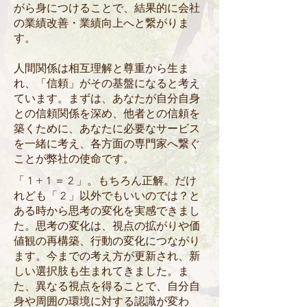
がら身につけることで、結果的に会社
の業績改善・業績向上へと繋がりま
す。
人間関係は相互理解と尊重から生ま
れ、「信頼」がその基盤になると考え
ています。まずは、あなたが自分自身
との信頼関係を深め、他者との信頼を
築くために、あなたに必要なサービス
を一緒に考え、各方面の専門家へ繋ぐ
ことが弊社の使命です。
「 1 + 1 ＝ 2 」。もちろん正解。だけ
れども「 2 」以外でもいいのでは？と
ある時から思考の変化を実感できまし
た。思考の変化は、視点の拡がりや価
値観の再構築、行動の変化につながり
ます。今までの考え方が更新され、新
しい選択肢も生まれてきました。ま
た、異なる視点を得ることで、自分自
身や周囲の環境に対する認識が変わ