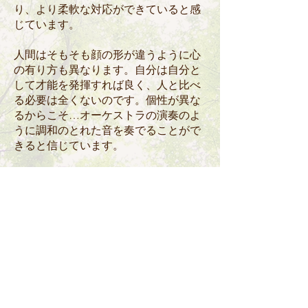
り、より柔軟な対応ができていると感
じています。
人間はそもそも顔の形が違うように心
の有り方も異なります。自分は自分と
して才能を発揮すれば良く、人と比べ
る必要は全くないのです。個性が異な
るからこそ…オーケストラの演奏のよ
うに調和のとれた音を奏でることがで
きると信じています。
前例がないのなら創っていく人生を選
び、常識に捉われない新しい価値観の
変化をリードする…たった100年足らず
の人生を、とにかく生きてて良かった
と感じられる「絵」を描いていきたい
と思っています。
株式会社ＩＬＡ・アイラ
代表取締役・税理士
大谷 一江